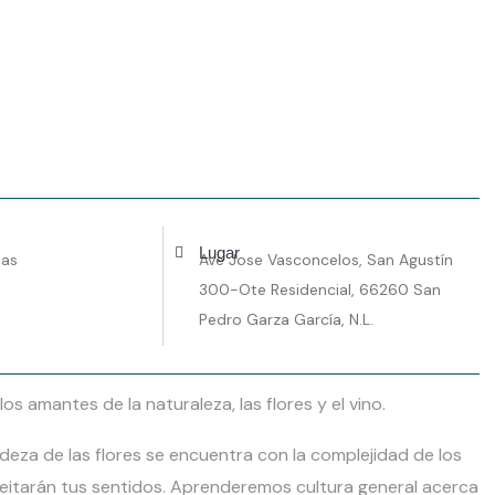
Lugar
nas
Ave Jose Vasconcelos, San Agustín
300-Ote Residencial, 66260 San
Pedro Garza García, N.L.
os amantes de la naturaleza, las flores y el vino.
eza de las flores se encuentra con la complejidad de los
leitarán tus sentidos. Aprenderemos cultura general acerca