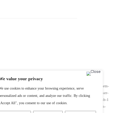
We value your privacy
schedule-header, .speaker-style4 .etn-speaker-content .etn-title a, .etn-
We use cookies to enhance your browsing experience, serve
swiper-button-next, .etn-event-slider .swiper-button-prev, .etn-speaker-
personalized ads or content, and analyze our traffic. By clicking
vent-header .etn-event-countdown-wrap .etn-count-item, .schedule-tab-1
"Accept All", you consent to our use of cookies.
ntent .etn-speakers-social a, .event-tab-wrapper ul li a.etn-tab-a.etn-