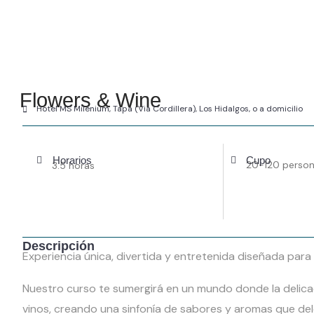
Flowers & Wine
Hotel MS Milenium, Tapa (Via Cordillera), Los Hidalgos, o a domicilio
Horarios
Cupo
20-120 perso
3.5 horas
Descripción
Experiencia única, divertida y entretenida diseñada para l
Nuestro curso te sumergirá en un mundo donde la delicad
vinos, creando una sinfonía de sabores y aromas que de