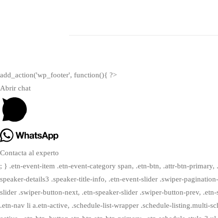
add_action('wp_footer', function(){ ?>
Abrir chat
Contacta al experto
; } .etn-event-item .etn-event-category span, .etn-btn, .attr-btn-primary, 
speaker-details3 .speaker-title-info, .etn-event-slider .swiper-pagination
slider .swiper-button-next, .etn-speaker-slider .swiper-button-prev, .e
.etn-nav li a.etn-active, .schedule-list-wrapper .schedule-listing.multi-s