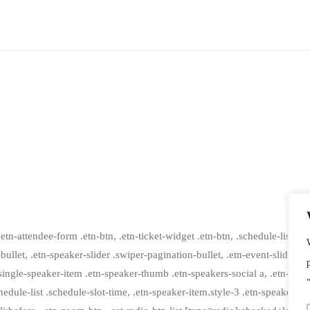
.etn-attendee-form .etn-btn, .etn-ticket-widget .etn-btn, .schedule-list-1 .
-bullet, .etn-speaker-slider .swiper-pagination-bullet, .etn-event-slider .
tn-single-speaker-item .etn-speaker-thumb .etn-speakers-social a, .etn-e
chedule-list .schedule-slot-time, .etn-speaker-item.style-3 .etn-speaker-co