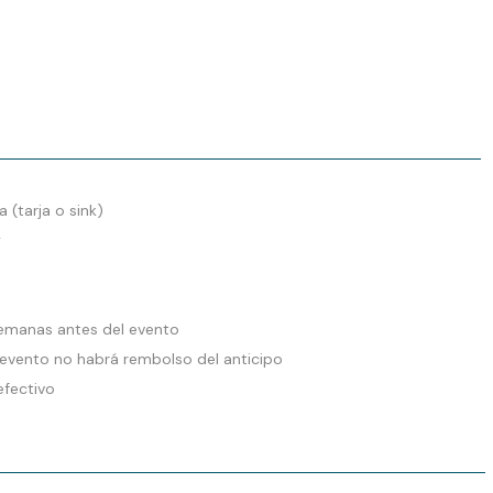
a (tarja o sink)
y
 semanas antes del evento
l evento no habrá rembolso del anticipo
efectivo