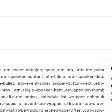
em .etn-event-category span, .etn-btn, .attr-btn-primary,
.etn-speaker-content .etn-title a, .etn-speaker-details3 
n-bullet, .etn-event-slider .swiper-button-next, .etn-eve
n-prev, .etn-single-speaker-item .etn-speaker-thumb .e
v li a.etn-active, .schedule-list-wrapper .schedule-list
-social a, .event-tab-wrapper ul li a.etn-tab-a.etn-acti
btn-list [type=radio]:checked+label:after, .cat-radio-btn-