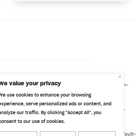
We value your privacy
 .etn-attendee-form .etn-btn, .etn-ticket-widget .etn-
.speaker-title-info, .etn-event-slider .swiper-
We use cookies to enhance your browsing
nt-slider .swiper-button-prev, .etn-speaker-slider
experience, serve personalized ads or content, and
tn-speakers-social a, .etn-event-header .etn-event-
analyze our traffic. By clicking "Accept All", you
ing.multi-schedule-list .schedule-slot-time, .etn-
consent to our use of cookies.
ve, .etn-btn, button.etn-btn.etn-btn-primary, .etn-
list [type=radio]:not(:checked)+label:after, .etn-default-