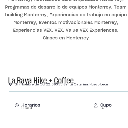
La Raya Hike + Coffee
Sin Nombre de Col 22, 66355 Santa Catarina, Nuevo Leon
Horarios
Cupo
12
1 hora