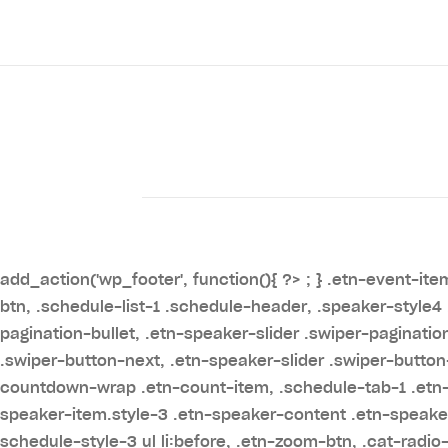
add_action('wp_footer', function(){ ?>
; } .etn-event-it
btn, .schedule-list-1 .schedule-header, .speaker-style4 
pagination-bullet, .etn-speaker-slider .swiper-paginatio
.swiper-button-next, .etn-speaker-slider .swiper-butto
countdown-wrap .etn-count-item, .schedule-tab-1 .etn-na
speaker-item.style-3 .etn-speaker-content .etn-speakers
schedule-style-3 ul li:before, .etn-zoom-btn, .cat-radio-