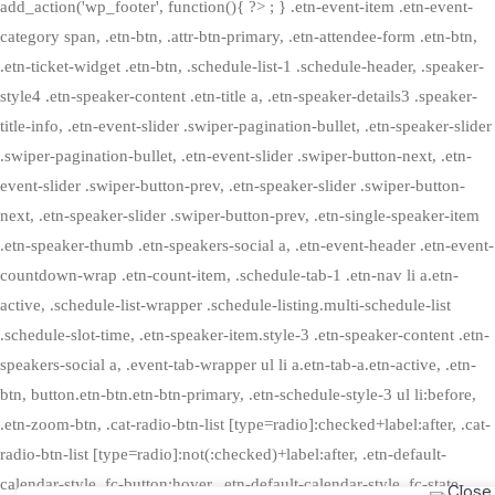
add_action('wp_footer', function(){ ?>
; } .etn-event-item .etn-event-
category span, .etn-btn, .attr-btn-primary, .etn-attendee-form .etn-btn,
.etn-ticket-widget .etn-btn, .schedule-list-1 .schedule-header, .speaker-
style4 .etn-speaker-content .etn-title a, .etn-speaker-details3 .speaker-
title-info, .etn-event-slider .swiper-pagination-bullet, .etn-speaker-slider
.swiper-pagination-bullet, .etn-event-slider .swiper-button-next, .etn-
event-slider .swiper-button-prev, .etn-speaker-slider .swiper-button-
next, .etn-speaker-slider .swiper-button-prev, .etn-single-speaker-item
.etn-speaker-thumb .etn-speakers-social a, .etn-event-header .etn-event-
countdown-wrap .etn-count-item, .schedule-tab-1 .etn-nav li a.etn-
active, .schedule-list-wrapper .schedule-listing.multi-schedule-list
.schedule-slot-time, .etn-speaker-item.style-3 .etn-speaker-content .etn-
speakers-social a, .event-tab-wrapper ul li a.etn-tab-a.etn-active, .etn-
btn, button.etn-btn.etn-btn-primary, .etn-schedule-style-3 ul li:before,
.etn-zoom-btn, .cat-radio-btn-list [type=radio]:checked+label:after, .cat-
radio-btn-list [type=radio]:not(:checked)+label:after, .etn-default-
calendar-style .fc-button:hover, .etn-default-calendar-style .fc-state-