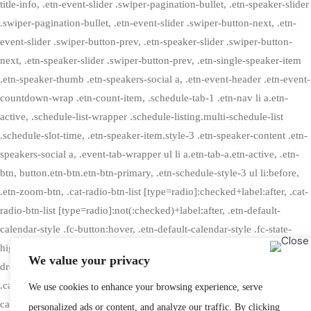
title-info, .etn-event-slider .swiper-pagination-bullet, .etn-speaker-slider
.swiper-pagination-bullet, .etn-event-slider .swiper-button-next, .etn-
event-slider .swiper-button-prev, .etn-speaker-slider .swiper-button-
next, .etn-speaker-slider .swiper-button-prev, .etn-single-speaker-item
.etn-speaker-thumb .etn-speakers-social a, .etn-event-header .etn-event-
countdown-wrap .etn-count-item, .schedule-tab-1 .etn-nav li a.etn-
active, .schedule-list-wrapper .schedule-listing.multi-schedule-list
.schedule-slot-time, .etn-speaker-item.style-3 .etn-speaker-content .etn-
speakers-social a, .event-tab-wrapper ul li a.etn-tab-a.etn-active, .etn-
btn, button.etn-btn.etn-btn-primary, .etn-schedule-style-3 ul li:before,
.etn-zoom-btn, .cat-radio-btn-list [type=radio]:checked+label:after, .cat-
radio-btn-list [type=radio]:not(:checked)+label:after, .etn-default-
calendar-style .fc-button:hover, .etn-default-calendar-style .fc-state-
highlight, .etn-calender-list a:hover, .events_calendar_standard .cat-
We value your privacy
dropdown-list select, .etn-event-banner-wrap, .events_calendar_list
.calendar-event-details .calendar-event-content .calendar-event-
We use cookies to enhance your browsing experience, serve
category-wrap .etn-event-category, .etn-variable-ticket-widget .etn-add-
personalized ads or content, and analyze our traffic. By clicking