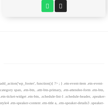
add_action('wp_footer', function(){ ?>
; } .etn-event-item .etn-event-
category span, .etn-btn, .attr-btn-primary, .etn-attendee-form .etn-btn,
.etn-ticket-widget .etn-btn, .schedule-list-1 .schedule-header, .speaker-
style4 .etn-speaker-content .etn-title a, .etn-speaker-details3 .speaker-