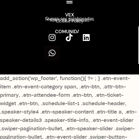
VEX
Quiero ser colaborador
Términos y Condiciones
Aviso de Privacidad
Cookie Policy
COMUNIDAD
add_action('wp_footer', function(){ ?>
; } .etn-event-
item .etn-event-category span, .etn-btn, .attr-btn-
primary, .etn-attendee-form .etn-btn, .etn-ticket-
widget .etn-btn, .schedule-list-1 .schedule-header,
.speaker-style4 .etn-speaker-content .etn-title a, .etn-
speaker-details3 .speaker-title-info, .etn-event-slider
.swiper-pagination-bullet, .etn-speaker-slider .swiper-
pagination-bullet, .etn-event-slider .swiper-button-