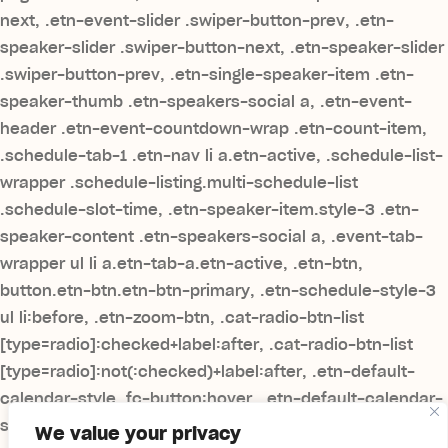
next, .etn-event-slider .swiper-button-prev, .etn-
speaker-slider .swiper-button-next, .etn-speaker-slider
.swiper-button-prev, .etn-single-speaker-item .etn-
speaker-thumb .etn-speakers-social a, .etn-event-
header .etn-event-countdown-wrap .etn-count-item,
.schedule-tab-1 .etn-nav li a.etn-active, .schedule-list-
wrapper .schedule-listing.multi-schedule-list
.schedule-slot-time, .etn-speaker-item.style-3 .etn-
speaker-content .etn-speakers-social a, .event-tab-
wrapper ul li a.etn-tab-a.etn-active, .etn-btn,
button.etn-btn.etn-btn-primary, .etn-schedule-style-3
ul li:before, .etn-zoom-btn, .cat-radio-btn-list
[type=radio]:checked+label:after, .cat-radio-btn-list
[type=radio]:not(:checked)+label:after, .etn-default-
calendar-style .fc-button:hover, .etn-default-calendar-
style .fc-state-highlight, .etn-calender-list a:hover,
We value your privacy