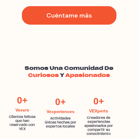
Cuéntame más
Somos Una Comunidad De
Curiosos
Y
Apasionados
0
+
0
+
0
+
Vexers
VEXperts
Vexperiences
Clientes felices
Creadores de
Actividades
que han
experiencias
únicas hechas por
reservado con
apasionados por
expertos locales
VEX
compartir su
conocimiento