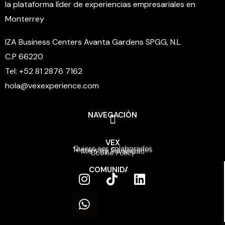
la plataforma líder de experiencias empresariales en
Monterrey
IZA Business Centers Avanta Gardens SPGG, N.L
C.P 66220
Tel: +52 81 2876 7162
hola@vexexperience.com
NAVEGACIÓN
VEX
Quiero ser colaborador
Términos y Condiciones
Aviso de Privacidad
Cookie Policy
COMUNIDAD