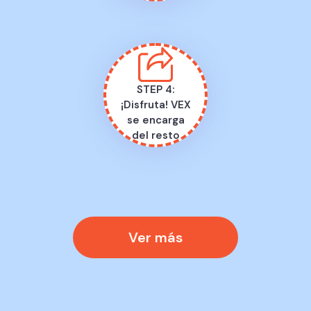
STEP 4:
¡Disfruta! VEX
se encarga
del resto
Ver más