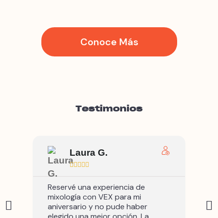
Conoce Más
Testimonios
Laura G.





Reservé una experiencia de
Exce
mixología con VEX para mi
para
aniversario y no pude haber
expe
elegido una mejor opción. La
Muy 