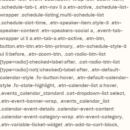
.schedule-tab-1 .etn-nav li a.etn-active, .schedule-list-
wrapper .schedule-listing.multi-schedule-list
.schedule-slot-time, .etn-speaker-item.style-3 .etn-
speaker-content .etn-speakers-social a, .event-tab-
wrapper ul li a.etn-tab-a.etn-active, .etn-btn,
button.etn-btn.etn-btn-primary, .etn-schedule-style-3
ul li:before, .etn-zoom-btn, .cat-radio-btn-list
[type=radio]:checked+label:after, .cat-radio-btn-list
[type=radio]:not(:checked)+label:after, .etn-default-
calendar-style .fc-button:hover, .etn-default-calendar-
style .fc-state-highlight, .etn-calender-list a:hover,
.events_calendar_standard .cat-dropdown-list select,
.etn-event-banner-wrap, .events_calendar_list
.calendar-event-details .calendar-event-content
.calendar-event-category-wrap .etn-event-category,
.etn-variable-ticket-widget .etn-add-to-cart-block,