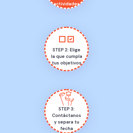
actividades
STEP 2: Elige
la que cumpla
tus objetivos
STEP 3:
Contáctanos
y separa tu
fecha