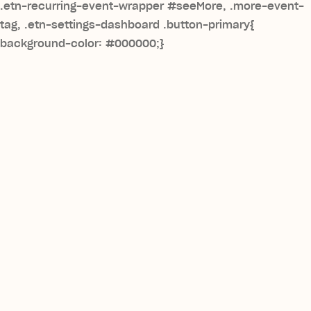
.etn-recurring-event-wrapper #seeMore, .more-event-
tag, .etn-settings-dashboard .button-primary{
background-color: #000000;}