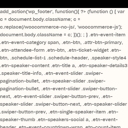
add_action('wp_footer', function(){ ?>
(function () { var
c = document.body.className; c =
c.replace(/woocommerce-no-js/, 'woocommerce-js');
document.body.className = c; })();
; } .etn-event-item
.etn-event-category span, .etn-btn, .attr-btn-primary,
.etn-attendee-form .etn-btn, .etn-ticket-widget .etn-
btn, .schedule-list-1 .schedule-header, .speaker-style4
.etn-speaker-content .etn-title a, .etn-speaker-details3
.speaker-title-info, .etn-event-slider .swiper-
pagination-bullet, .etn-speaker-slider .swiper-
pagination-bullet, .etn-event-slider .swiper-button-
next, .etn-event-slider .swiper-button-prev, .etn-
speaker-slider .swiper-button-next, .etn-speaker-slider
.swiper-button-prev, .etn-single-speaker-item .etn-
speaker-thumb .etn-speakers-social a, .etn-event-
header .etn-event-countdown-wrap .etn-count-item,