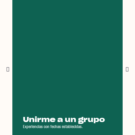
Consulta el calendario de grupos abiertos y
reserva tu lugar
Perfecto para los que quieren salir de la
rutina o celebrar un día especial en pareja.
Ver experiencias
Unirme a un grupo
Experiencias con fechas establecidas.