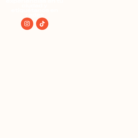
experiencias en tu
ciudad y
etiquétanos en
redes