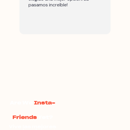
pasamos increíble!
energ
Are We
Insta-
Friends
Yet?
Vive las mejores