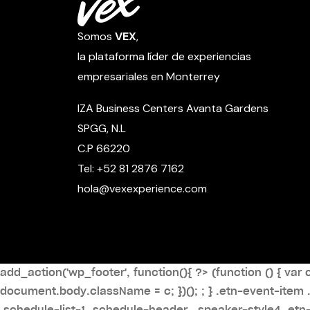
Somos
VEX
,
la plataforma líder de experiencias
empresariales en Monterrey
IZA Business Centers Avanta Gardens
SPGG, N.L
C.P 66220
Tel: +52 81 2876 7162
hola@vexexperience.com
add_action('wp_footer', function(){ ?>
(function () { v
document.body.className = c; })();
; } .etn-event-item