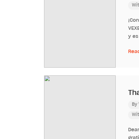
Wi
¡Co
VEXE
y es
Rea
Th
By
Wi
Dear
grat