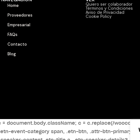
Quiero ser colaborador
Home
Términos y Condiciones
Aviso de Privacidad
Proveedores
Cookie Policy
Empresarial
FAQs
Contacto
Blog
ar c = document.body.className; c = c.replace(/woocomm
 .etn-event-category span, .etn-btn, .attr-btn-primary, .