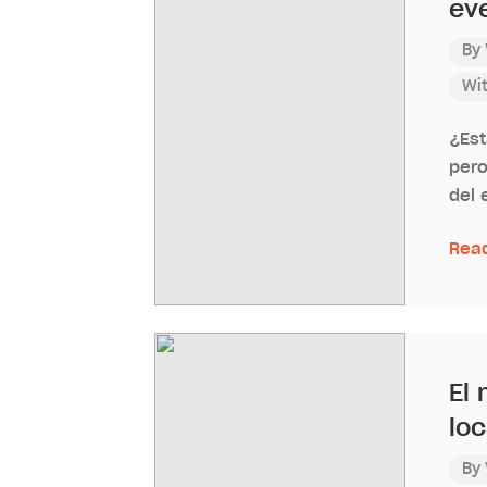
ev
By
Wi
¿Est
pero
del 
Rea
El
lo
By