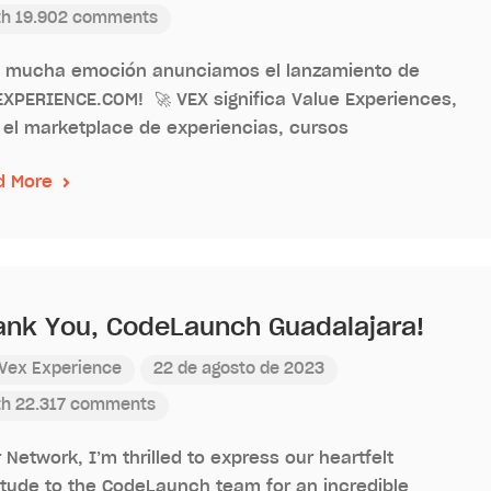
th 19.902 comments
n mucha emoción anunciamos el lanzamiento de
XPERIENCE.COM! 🚀 VEX significa Value Experiences,
 el marketplace de experiencias, cursos
d More
ank You, CodeLaunch Guadalajara!
Vex Experience
22 de agosto de 2023
th 22.317 comments
 Network, I’m thrilled to express our heartfelt
itude to the CodeLaunch team for an incredible