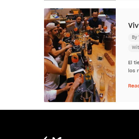
Viv
By
Wi
El t
los 
Rea