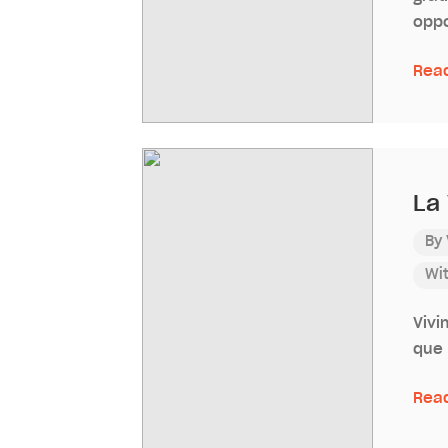
oppo
Rea
La
By
Wi
Vivi
que 
Rea