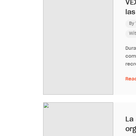
VE
la
By
Wi
Dura
como
recr
Rea
La
org