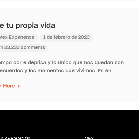
e tu propia vida
Vex Experience
1 de febrero de 2023
th 23.233 comments
iempo corre deprisa y lo único que nos quedan son
recuerdos y los momentos que vivimos. Es en
d More
NAVEGACIÓN
VEX